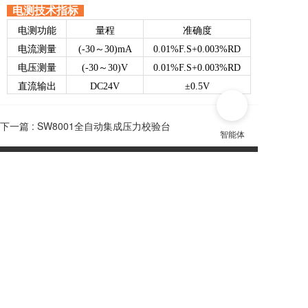
电测技术指标
电测功能
量程
准确度
电流测量
(-30～30)mA
0.01%F.S+0.003%RD
电压测量
(-30～30)V
0.01%F.S+0.003%RD
直流输出
DC24V
±0.5V
下一篇 :
SW8001全自动集成压力校验台
13958232806
总机：
13655743318
E-mail：shuweick@163.com
销售：
13958232806
地址：浙江省余姚阳明西路700号 