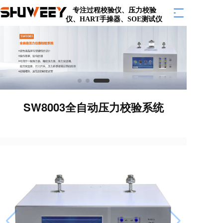
专注过程校验仪、压力校验
T
仪、HART手操器、SOE测试仪  
o
g
g
l
e
n
a
v
i
SW8003全自动压力校验系统
g
a
t
i
o
n