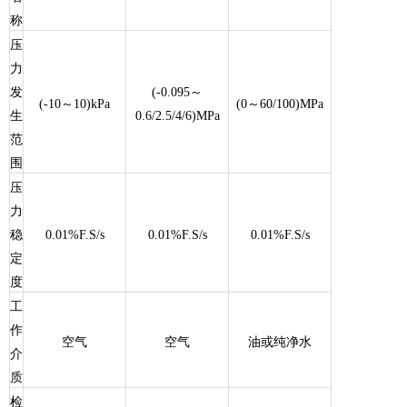
称
压
力
发
(-0.095～
(-10～10)kPa
(0～60
/
100)MPa
生
0.6/2.5/4/6)MPa
范
围
压
力
稳
0.01%F.S/s
0.01%F.S/s
0.01%F.S/s
定
度
工
作
空气
空气
油或纯净水
介
质
检