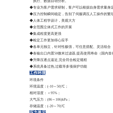
执行、数据自动分析。
◆专业为客户需求研制，客户可以根据自身需求量身
◆压力控制瞬间稳定，告别了伺服调压人工操作的繁
◆人体工程学设计，美观大方
◆全范围立体式工作的开展
◆集成程度更高更强
◆检定工作更加得心应手
◆各单元独立，针对性极强，可任意搭配、灵活组合
◆各输出口内置50微米过滤器,提高使用寿命（国内首
◆升降压逐点逼近,完全符合检定规程
◆系统具备过热,过载等多项保护功能
工作环境
环境条件
环境温度：(-10～50)℃；
相对湿度：＜95%；
大气压力：(86～106)kPa；
存储温度：(-20～70)℃
压力单元