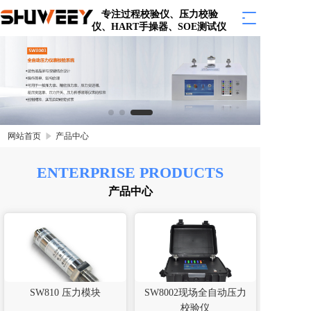
专注过程校验仪、压力校验
T
仪、HART手操器、SOE测试仪  
o
g
g
l
e
n
a
v
网站首页
产品中心
i
g
ENTERPRISE PRODUCTS
a
t
产品中心
i
o
n
SW810 压力模块
SW8002现场全自动压力
校验仪